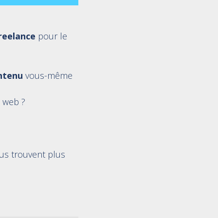
reelance
pour le
ntenu
vous-même
e web ?
ous trouvent plus