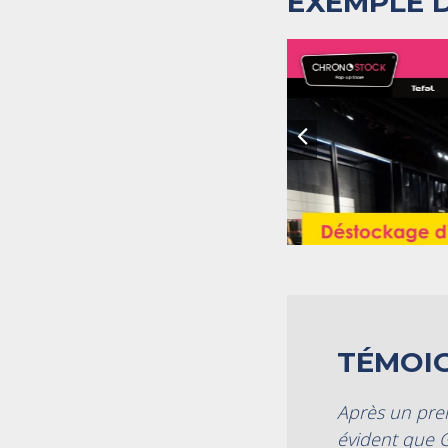
EXEMPLE D
TÉMOI
Après un prem
évident que G