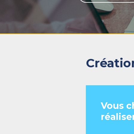
Créatio
Vous c
réalise