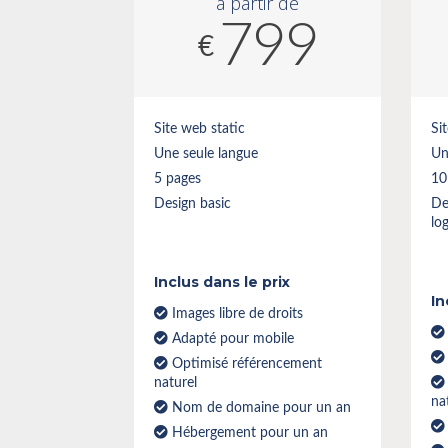
à partir de
799
€
Site web static
Si
Une seule langue
Un
5 pages
10
Design basic
De
lo
Inclus dans le prix
In
Images libre de droits
Adapté pour mobile
Optimisé référencement
naturel
na
Nom de domaine pour un an
Hébergement pour un an