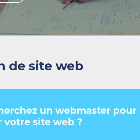
n de site web
herchez un webmaster pour
r votre site web ?