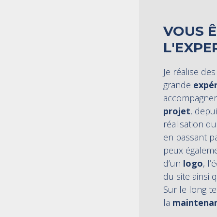
VOUS Ê
L'EXPE
Je réalise de
grande
expér
accompagnera
projet
, depui
réalisation d
en passant p
peux égaleme
d’un
logo
, l
du site ainsi 
Sur le long t
la
maintena