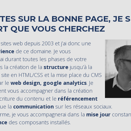
TES SUR LA BONNE PAGE, JE S
RT QUE VOUS CHERCHEZ
s sites web depuis 2003 et j’ai donc une
ience
de ce domaine. Je vous
i durant toutes les phases de votre
s la création de la
structure
jusqu’à la
u site en HTML/CSS et la mise place du CMS
ar le
web design, google analytics
. Je
nt vous accompagner dans la création
’écriture du contenu et le
référencement
que la
communication
sur les réseaux sociaux.
erme, je vous accompagnerai dans la
mise jour
constan
nce
des composants installés.