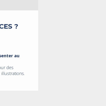
CES ?
senter au
ur des
llustrations.