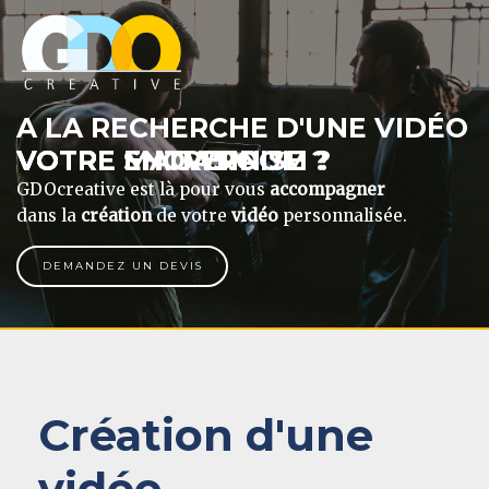
A LA RECHERCHE D'UNE VIDÉO
VOTRE ENTREPRISE ?
VOTRE MAGASIN ?
VOTRE SHOWROOM ?
GDOcreative est là pour vous
accompagner
dans la
création
de votre
vidéo
personnalisée.
DEMANDEZ UN DEVIS
Création d'une
vidéo